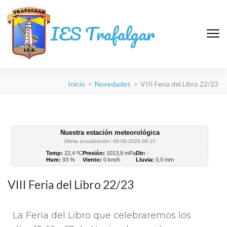
IES Trafalgar
Inicio
>
Novedades
>
VIII Feria del Libro 22/23
Nuestra estación meteorológica
Última actualización: 09-08-2026 08:10
Temp:
22,4 ºC
Presión:
1013,9 mPa
Dir:
-
Hum:
93 %
Viento:
0 km/h
Lluvia:
0,0 mm
VIII Feria del Libro 22/23
La Feria del Libro que celebraremos los