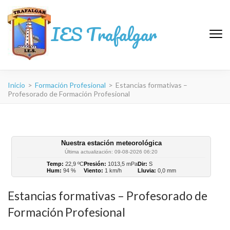
IES Trafalgar
Inicio
>
Formación Profesional
>
Estancias formativas –
Profesorado de Formación Profesional
Nuestra estación meteorológica
Última actualización: 09-08-2026 06:20
Temp:
22,9 ºC
Presión:
1013,5 mPa
Dir:
S
Hum:
94 %
Viento:
1 km/h
Lluvia:
0,0 mm
Estancias formativas – Profesorado de
Formación Profesional